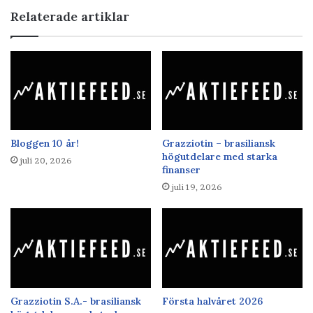
Relaterade artiklar
Bloggen 10 år!
Grazziotin – brasiliansk
högutdelare med starka
juli 20, 2026
finanser
juli 19, 2026
Grazziotin S.A.- brasiliansk
Första halvåret 2026