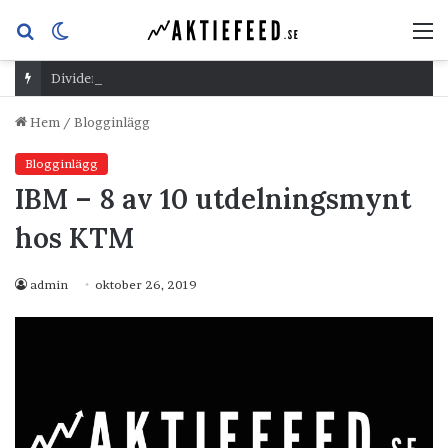
Sök
Switch
M
efter
skin
Dividend Overshoot Day
Hem
/
Blogginlägg
Blogginlägg
IBM – 8 av 10 utdelningsmynt
hos KTM
admin
oktober 26, 2019