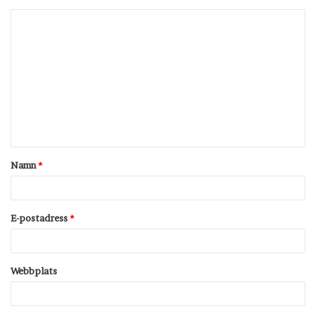
K
o
m
m
e
n
t
Namn
*
a
r
*
E-postadress
*
Webbplats