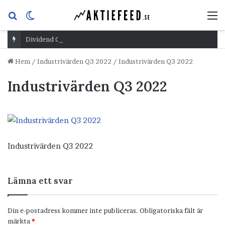
Sök
Switch
M
efter
skin
Dividend Overshoot Day
Hem
/
Industrivärden Q3 2022
/
Industrivärden Q3 2022
Industrivärden Q3 2022
Industrivärden Q3 2022
Lämna ett svar
Din e-postadress kommer inte publiceras.
Obligatoriska fält är
märkta
*