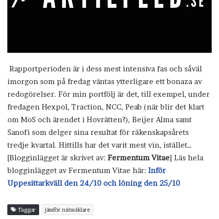
Rapportperioden är i dess mest intensiva fas och såväl
imorgon som på fredag väntas ytterligare ett bonaza av
redogörelser. För min portfölj är det, till exempel, under
fredagen Hexpol, Traction, NCC, Peab (när blir det klart
om MoS och ärendet i Hovrätten?), Beijer Alma samt
Sanofi som delger sina resultat för räkenskapsårets
tredje kvartal. Hittills har det varit mest vin, istället…
[Blogginlägget är skrivet av:
Fermentum Vitae
] Läs hela
blogginlägget av Fermentum Vitae här:
Inför
Uppesittarkväll den 24/10 och löning den 25/10
Taggar
jämför nätmäklare