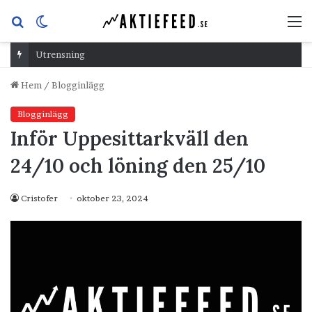
Sök
Switch
M
efter
skin
Utrensning
Hem
/
Blogginlägg
Blogginlägg
Inför Uppesittarkväll den
24/10 och löning den 25/10
Cristofer
oktober 23, 2024