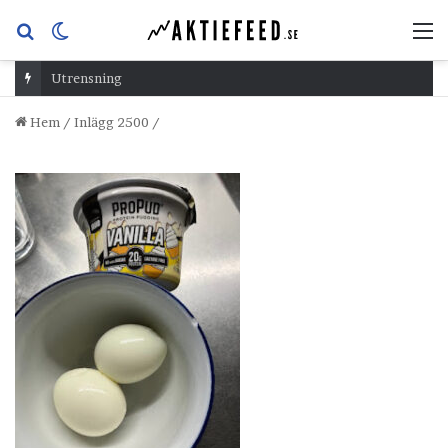
Sök
Switch
M
efter
skin
Utrensning
Hem
/
Inlägg 2500
/