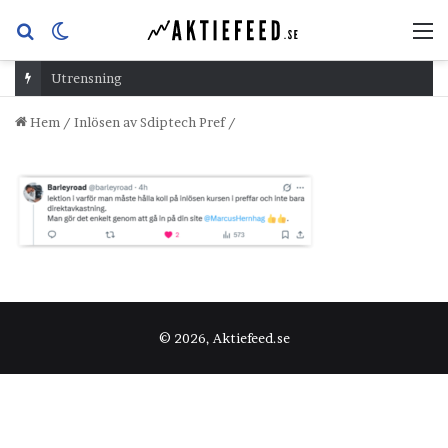
Sök
Switch
M
efter
skin
Utrensning
Hem
/
Inlösen av Sdiptech Pref
/
© 2026, Aktiefeed.se