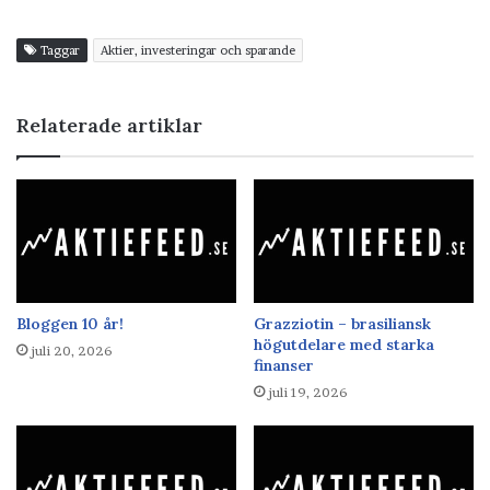
Taggar
Aktier, investeringar och sparande
Relaterade artiklar
Bloggen 10 år!
Grazziotin – brasiliansk
högutdelare med starka
juli 20, 2026
finanser
juli 19, 2026