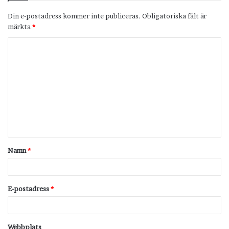
Din e-postadress kommer inte publiceras.
Obligatoriska fält är
märkta
*
K
o
m
m
e
n
t
Namn
*
a
r
*
E-postadress
*
Webbplats