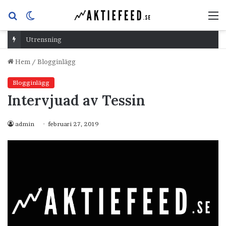
Sök
Switch
M
efter
skin
Utrensning
Hem
/
Blogginlägg
Blogginlägg
Intervjuad av Tessin
admin
februari 27, 2019