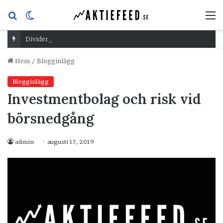
Sök
Switch
M
efter
skin
Dividend Overshoot Day
Hem
/
Blogginlägg
Blogginlägg
Investmentbolag och risk vid
börsnedgång
admin
augusti 17, 2019