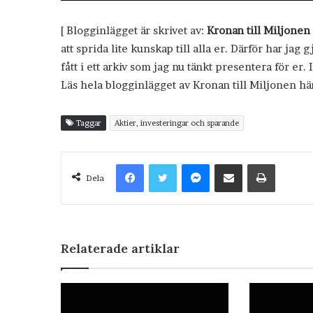
[ Blogginlägget är skrivet av:
Kronan till Miljonen
att sprida lite kunskap till alla er. Därför har jag 
fått i ett arkiv som jag nu tänkt presentera för er.
Läs hela blogginlägget av Kronan till Miljonen hä
Taggar
Aktier, investeringar och sparande
Facebook
Twitter
Messenger
Dela via e-post
Skriv ut
Dela
Relaterade artiklar