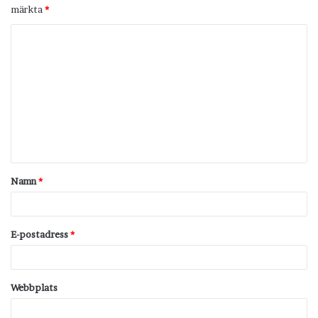
märkta
*
K
o
m
m
e
n
t
Namn
*
a
r
*
E-postadress
*
Webbplats