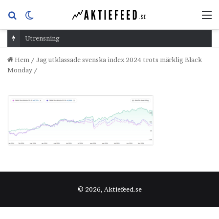
Sök
Switch
M
efter
skin
Utrensning
Hem
/
Jag utklassade svenska index 2024 trots märklig Black
Monday
/
© 2026, Aktiefeed.se