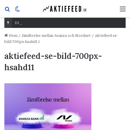
Sök
Switch
M
efter
skin
Dividend Overshoot Day
Hem
/
Jämförelse mellan Avanza och Nordnet
/
aktiefeed-se-
bild-700px-hsahd11
aktiefeed-se-bild-700px-
hsahd11