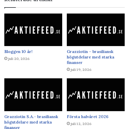
Bloggen 10 år!
Grazziotin – brasiliansk
högutdelare med starka
juli 20, 2026
finanser
juli 19, 2026
Grazziotin S.A.- brasiliansk
Första halvåret 2026
högutdelare med starka
juli 12, 2026
finanser