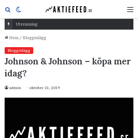
Sök
Switch
M
efter
skin
Utrensning
Hem
/
Blogginlägg
Blogginlägg
Johnson & Johnson – köpa mer
idag?
admin
oktober 21, 2019