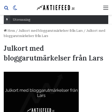
Sök
Switch
M
efter
skin
Utrensning
Hem
/
Julkort med bloggarutmärkelser från Lars
/
Julkort med
bloggarutmärkelser från Lars
Julkort med
bloggarutmärkelser från Lars