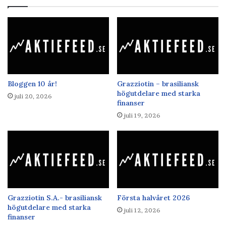
Bloggen 10 år!
Grazziotin – brasiliansk
högutdelare med starka
juli 20, 2026
finanser
juli 19, 2026
Grazziotin S.A.- brasiliansk
Första halvåret 2026
högutdelare med starka
juli 12, 2026
finanser