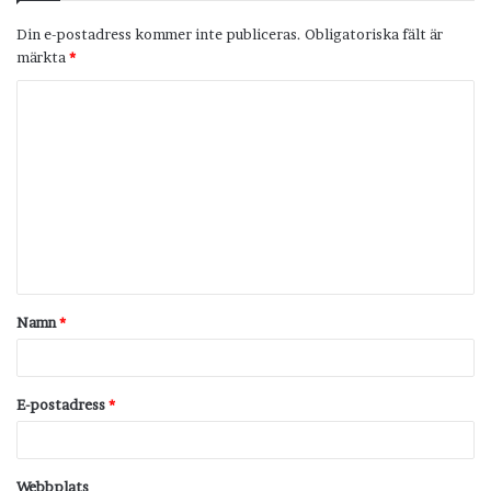
Din e-postadress kommer inte publiceras.
Obligatoriska fält är
märkta
*
K
o
m
m
e
n
t
Namn
*
a
r
*
E-postadress
*
Webbplats