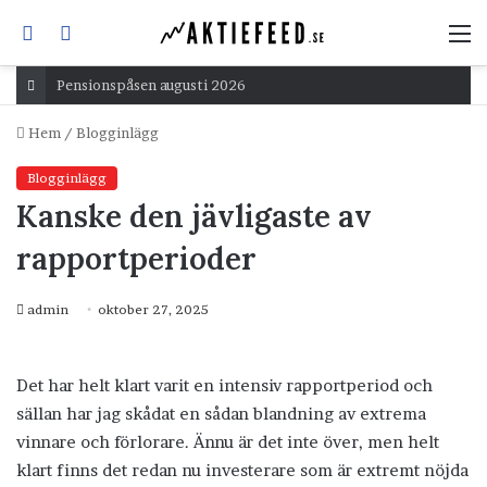
Sök
Switch
M
efter
skin
Pensionspåsen augusti 2026
Hem
/
Blogginlägg
Blogginlägg
Kanske den jävligaste av
rapportperioder
admin
oktober 27, 2025
Det har helt klart varit en intensiv rapportperiod och
sällan har jag skådat en sådan blandning av extrema
vinnare och förlorare. Ännu är det inte över, men helt
klart finns det redan nu investerare som är extremt nöjda