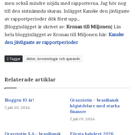
men också mindre nöjda med rapporterna. Jag hör nog
till den sistnämnda skaran. Inlägget Kanske den jävligaste
av rapportperioder dök först upp…
[Blogginlägget är skrivet av:
Kronan till Miljonen
] Läs
hela blogginlägget av Kronan till Miljonen här:
Kanske
den jävligaste av rapportperioder
Taggar
Aktier, investeringar och sparande
Relaterade artiklar
Bloggen 10 år!
Grazziotin – brasiliansk
högutdelare med starka
juli 20, 2026
finanser
juli 19, 2026
Grazziotin S.A.- brasiliansk
Första halvåret 2026