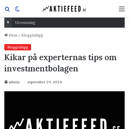
Sök
Switch
M
efter
skin
Utrensning
Hem
/
Blogginlägg
Blogginlägg
Kikar på experternas tips om
investmentbolagen
admin
september 29, 2024