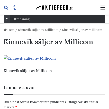
Sök
Switch
M
efter
skin
Utrensning
Hem
/
Kinnevik säljer av Millicom
/
Kinnevik säljer av Millicom
Kinnevik säljer av Millicom
Kinnevik säljer av Millicom
Lämna ett svar
Din e-postadress kommer inte publiceras.
Obligatoriska fält är
märkta
*