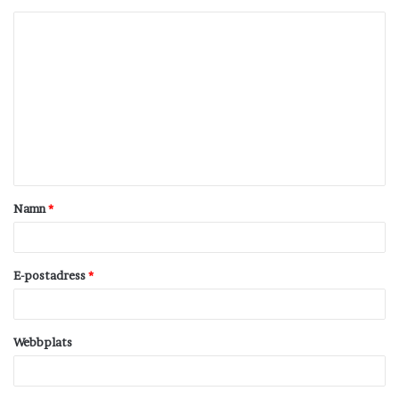
K
o
m
m
e
n
t
Namn
*
a
r
*
E-postadress
*
Webbplats