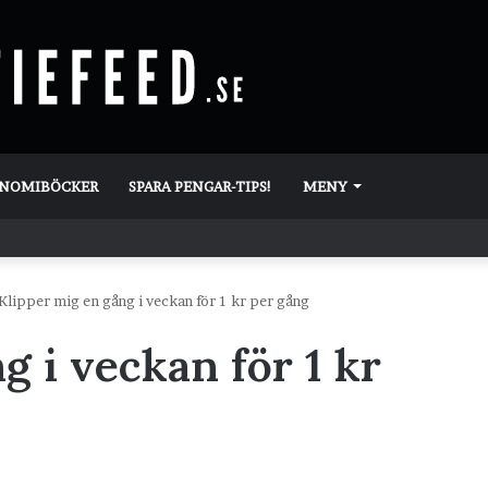
ONOMIBÖCKER
SPARA PENGAR-TIPS!
MENY
Klipper mig en gång i veckan för 1 kr per gång
g i veckan för 1 kr