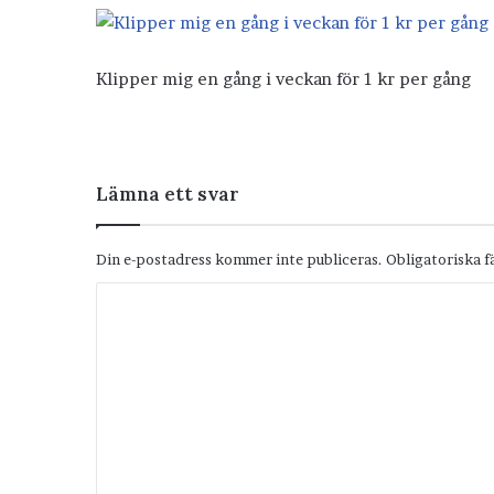
Klipper mig en gång i veckan för 1 kr per gång
Lämna ett svar
Din e-postadress kommer inte publiceras.
Obligatoriska f
K
o
m
m
e
n