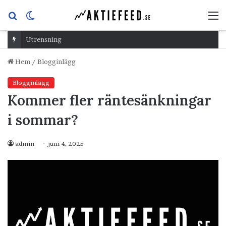
Sök
Switch
M
efter
skin
Utrensning
Hem
/
Blogginlägg
Blogginlägg
Kommer fler räntesänkningar
i sommar?
admin
juni 4, 2025