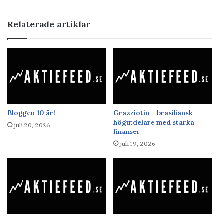
Relaterade artiklar
Bloggen 10 år!
Grazziotin – brasiliansk
högutdelare med starka
juli 20, 2026
finanser
juli 19, 2026