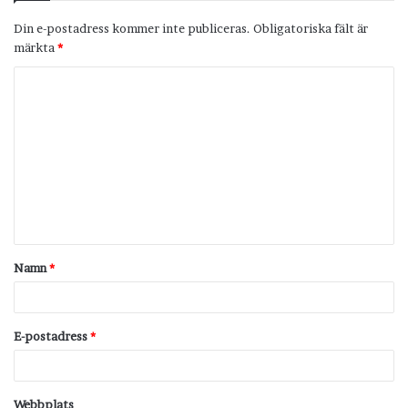
Din e-postadress kommer inte publiceras.
Obligatoriska fält är
märkta
*
K
o
m
m
e
n
t
Namn
*
a
r
*
E-postadress
*
Webbplats