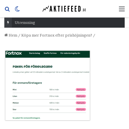
Sök
Switch
M
efter
skin
Utrensning
Hem
/
Köpa mer Fortnox efter prishöjningen?
/