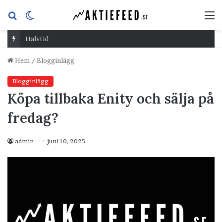
Sök
Switch
M
efter
skin
Halvtid
Hem
/
Blogginlägg
Blogginlägg
Köpa tillbaka Enity och sälja på
fredag?
admin
juni 10, 2025