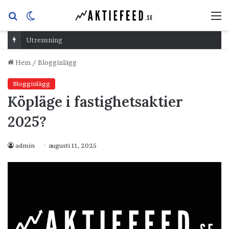
Sök
Switch
M
efter
skin
Utrensning
Hem
/
Blogginlägg
Blogginlägg
Köpläge i fastighetsaktier
2025?
admin
augusti 11, 2025