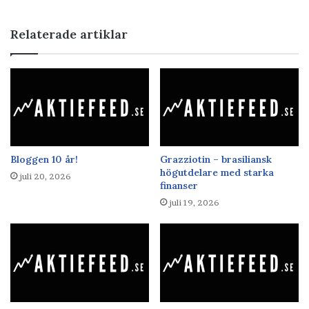
Relaterade artiklar
Bloggen 10 år!
Grazziotin – brasiliansk
högutdelare med starka
juli 20, 2026
finanser
juli 19, 2026