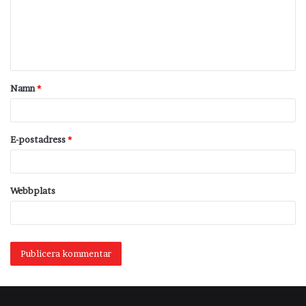
m
e
n
t
Namn
*
a
r
*
E-postadress
*
Webbplats