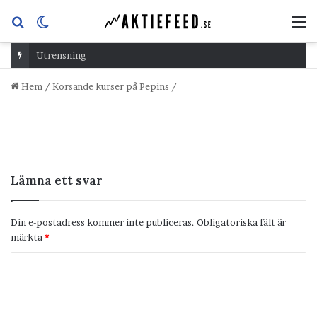
Sök
Switch
M
efter
skin
Utrensning
Hem
/
Korsande kurser på Pepins
/
Lämna ett svar
Din e-postadress kommer inte publiceras.
Obligatoriska fält är
märkta
*
K
o
m