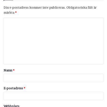
Din e-postadress kommer inte publiceras.
Obligatoriska fält är
märkta
*
K
o
m
m
e
n
t
Namn
*
a
r
*
E-postadress
*
Webbplats