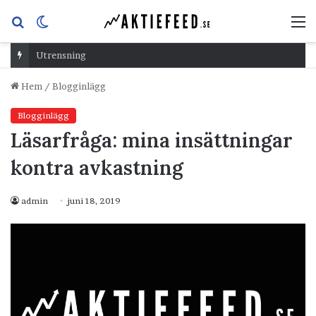
Sök
Switch
M
efter
skin
Utrensning
Hem
/
Blogginlägg
Blogginlägg
Läsarfråga: mina insättningar
kontra avkastning
admin
juni 18, 2019