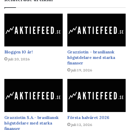
Bloggen 10 år!
Grazziotin – brasiliansk
högutdelare med starka
juli 20, 2026
finanser
juli 19, 2026
Grazziotin S.A.- brasiliansk
Första halvåret 2026
högutdelare med starka
juli 12, 2026
finanser