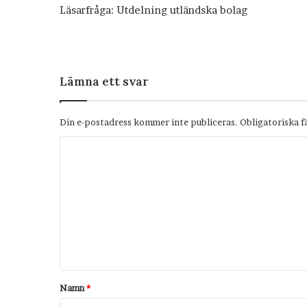
Läsarfråga: Utdelning utländska bolag
Lämna ett svar
Din e-postadress kommer inte publiceras.
Obligatoriska f
K
o
m
m
e
n
t
Namn
*
a