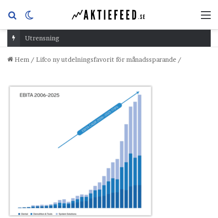
Sök
Switch
M
efter
skin
Utrensning
Hem
/
Lifco ny utdelningsfavorit för månadssparande
/