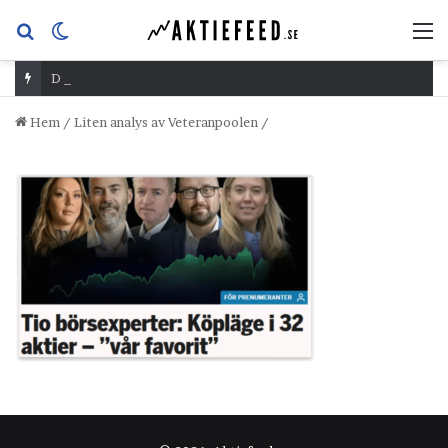
Sök
Switch
M
efter
skin
Dividend Overshoot Day
Hem
/
Liten analys av Veteranpoolen
/