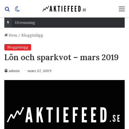
Sök
Switch
M
efter
skin
Utrensning
Hem
/
Blogginlägg
Blogginlägg
Lön och sparkvot – mars 2019
admin
mars 27, 2019