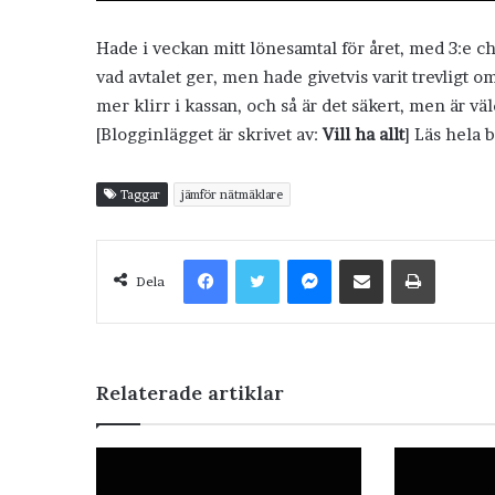
Hade i veckan mitt lönesamtal för året, med 3:e ch
vad avtalet ger, men hade givetvis varit trevligt om 
mer klirr i kassan, och så är det säkert, men är v
[Blogginlägget är skrivet av:
Vill ha allt
] Läs hela 
Taggar
jämför nätmäklare
Facebook
Twitter
Messenger
Dela via e-post
Skriv ut
Dela
Relaterade artiklar