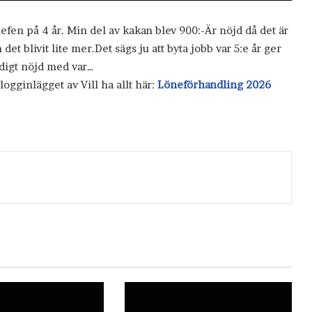
efen på 4 år. Min del av kakan blev 900:-Är nöjd då det är
det blivit lite mer.Det sägs ju att byta jobb var 5:e år ger
äldigt nöjd med var…
blogginlägget av Vill ha allt här:
Löneförhandling 2026