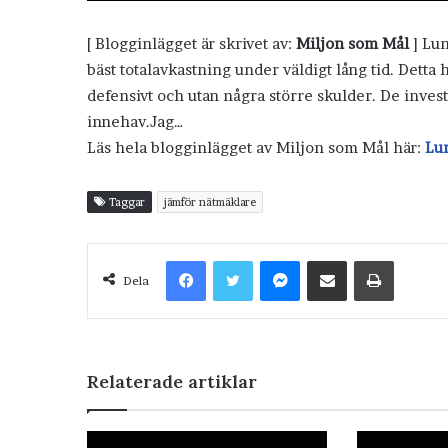
[ Blogginlägget är skrivet av:
Miljon som Mål
] Lun
bäst totalavkastning under väldigt lång tid. Detta h
defensivt och utan några större skulder. De investe
innehav.Jag…
Läs hela blogginlägget av Miljon som Mål här:
Lu
Taggar
jämför nätmäklare
Facebook
Twitter
Messenger
Dela via e-post
Skriv ut
Dela
Relaterade artiklar