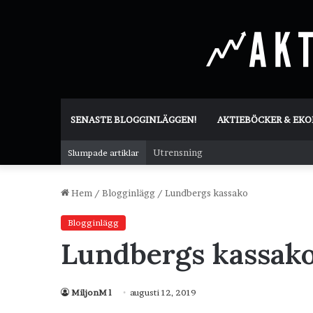
SENASTE BLOGGINLÄGGEN!
AKTIEBÖCKER & EK
Utrensning
Slumpade artiklar
Hem
/
Blogginlägg
/
Lundbergs kassako
Blogginlägg
Lundbergs kassak
MiljonM l
augusti 12, 2019