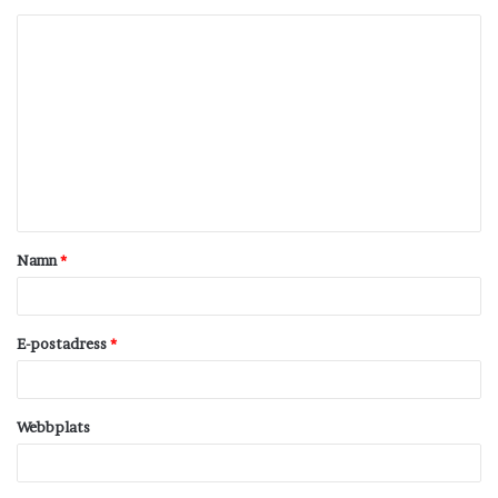
K
o
m
m
e
n
t
Namn
*
a
r
*
E-postadress
*
Webbplats