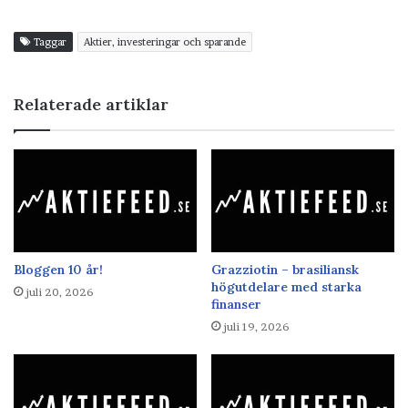
Taggar
Aktier, investeringar och sparande
Relaterade artiklar
Bloggen 10 år!
Grazziotin – brasiliansk
högutdelare med starka
juli 20, 2026
finanser
juli 19, 2026