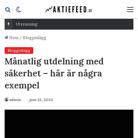
Sök
Switch
M
efter
skin
Utrensning
Hem
/
Blogginlägg
Blogginlägg
Månatlig utdelning med
säkerhet – här är några
exempel
admin
juni 21, 2025