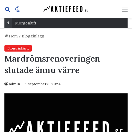
Sök
Switch
M
efter
skin
Morgonluft
Hem
/
Blogginlägg
Blogginlägg
Mardrömsrenoveringen
slutade ännu värre
admin
september 3, 2024