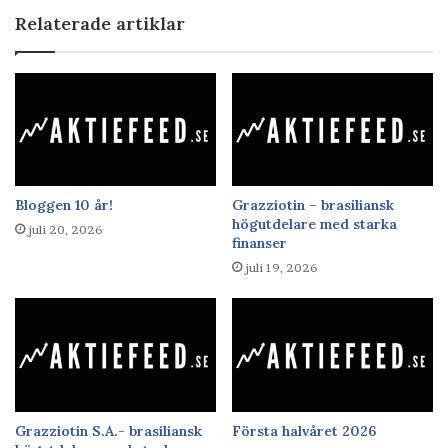
Relaterade artiklar
Bloggen 10 år!
Grazziotin – brasiliansk
högutdelare med starka
juli 20, 2026
finanser
juli 19, 2026
Grazziotin S.A.- brasiliansk
Första halvåret 2026