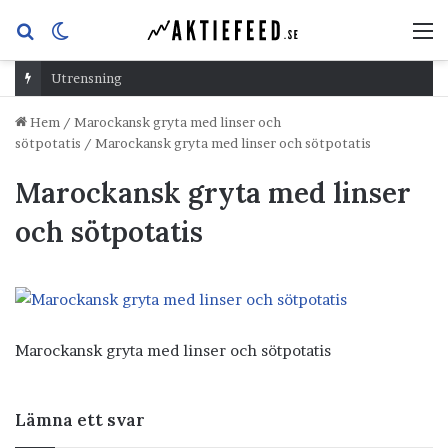
Sök
Switch
M
efter
skin
Utrensning
Hem
/
Marockansk gryta med linser och
sötpotatis
/
Marockansk gryta med linser och sötpotatis
Marockansk gryta med linser
och sötpotatis
Marockansk gryta med linser och sötpotatis
Lämna ett svar