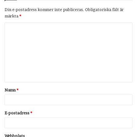
Din e-postadress kommer inte publiceras.
Obligatoriska fält är
märkta
*
K
o
m
m
e
n
t
Namn
*
a
r
*
E-postadress
*
Webbplats