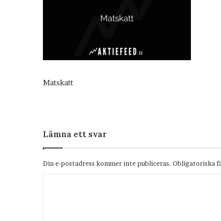
Matskatt
Lämna ett svar
Din e-postadress kommer inte publiceras.
Obligatoriska f
K
o
m