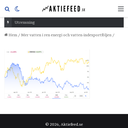
Sök
Switch
M
efter
skin
Utrensning
Hem
/
Mer vatten i ren energi och vatten-indexportföljen
/
© 2026, Aktiefeed.se