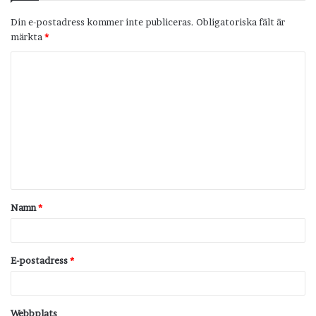
Din e-postadress kommer inte publiceras.
Obligatoriska fält är
märkta
*
K
o
m
m
e
n
t
Namn
*
a
r
*
E-postadress
*
Webbplats