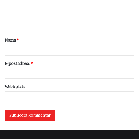
m
e
n
t
Namn
*
a
r
*
E-postadress
*
Webbplats