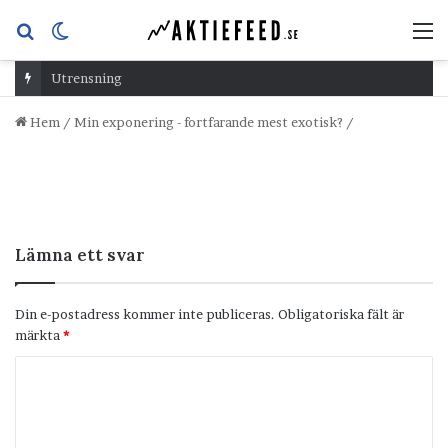
Sök
Switch
M
efter
skin
Utrensning
Hem
/
Min exponering - fortfarande mest exotisk?
/
Lämna ett svar
Din e-postadress kommer inte publiceras.
Obligatoriska fält är
märkta
*
K
o
m