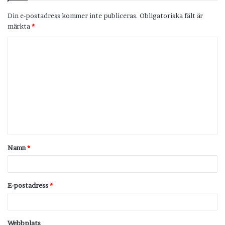
Din e-postadress kommer inte publiceras.
Obligatoriska fält är
märkta
*
K
o
m
m
e
n
t
Namn
*
a
r
*
E-postadress
*
Webbplats