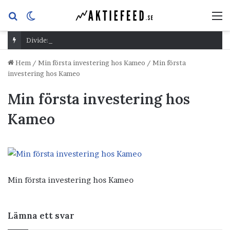
Sök
Switch
M
efter
skin
Dividend Overshoot Day
Hem
/
Min första investering hos Kameo
/
Min första
investering hos Kameo
Min första investering hos
Kameo
Min första investering hos Kameo
Lämna ett svar