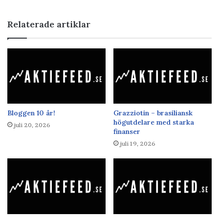
Relaterade artiklar
Bloggen 10 år!
Grazziotin – brasiliansk
högutdelare med starka
juli 20, 2026
finanser
juli 19, 2026