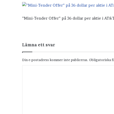
”Mini-Tender Offer” på 36 dollar per aktie i AT&
Lämna ett svar
Din e-postadress kommer inte publiceras.
Obligatoriska f
K
o
m
m
e
n