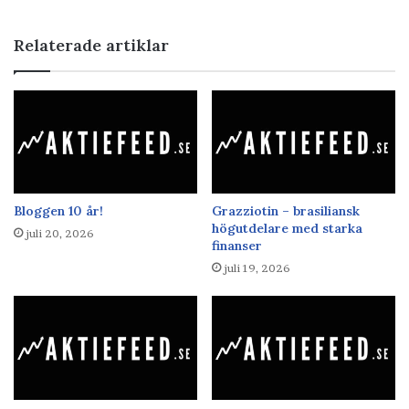
Relaterade artiklar
Bloggen 10 år!
Grazziotin – brasiliansk
högutdelare med starka
juli 20, 2026
finanser
juli 19, 2026