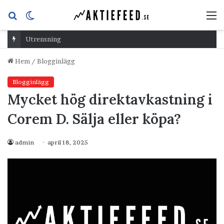
Sök
Switch
M
efter
skin
Utrensning
Hem
/
Blogginlägg
Blogginlägg
Mycket hög direktavkastning i
Corem D. Sälja eller köpa?
admin
april 18, 2025