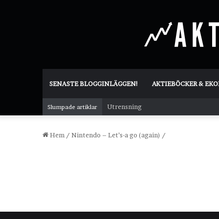
SENASTE BLOGGINLÄGGEN!
AKTIEBÖCKER & EK
Utrensning
Slumpade artiklar
Hem
/
Nintendo – Let’s-a go (again)
/