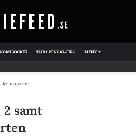
ONOMIBÖCKER
SPARA PENGAR-TIPS!
MENY
nadersrapporten
 2 samt
rten