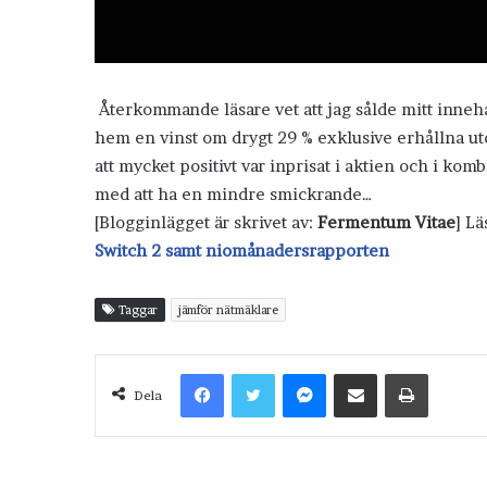
Återkommande läsare vet att jag sålde mitt inn
hem en vinst om drygt 29 % exklusive erhållna utdel
att mycket positivt var inprisat i aktien och i ko
med att ha en mindre smickrande…
[Blogginlägget är skrivet av:
Fermentum Vitae
] L
Switch 2 samt niomånadersrapporten
Taggar
jämför nätmäklare
Facebook
Twitter
Messenger
Dela via e-post
Skriv ut
Dela