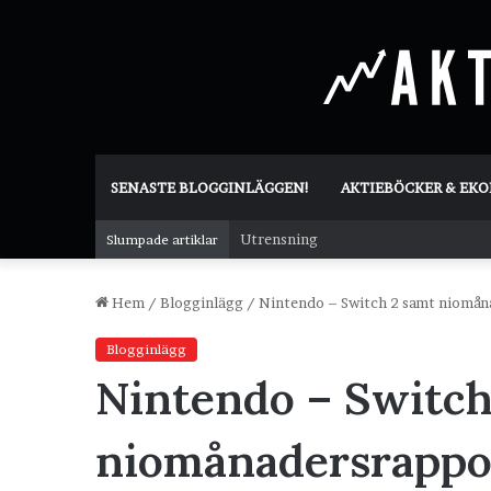
SENASTE BLOGGINLÄGGEN!
AKTIEBÖCKER & EK
Utrensning
Slumpade artiklar
Hem
/
Blogginlägg
/
Nintendo – Switch 2 samt niomå
Blogginlägg
Nintendo – Switch
niomånadersrappo