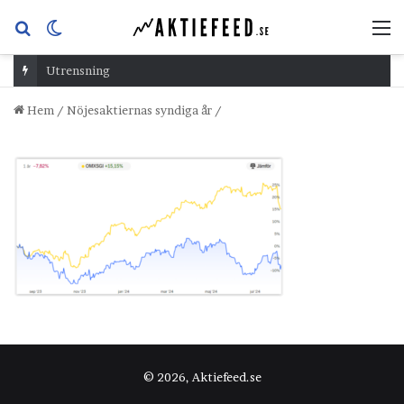
Sök
Switch
M
efter
skin
Utrensning
Hem
/
Nöjesaktiernas syndiga år
/
© 2026, Aktiefeed.se